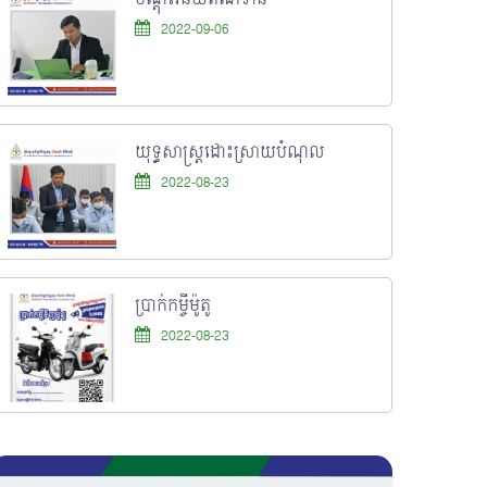
2022-09-06
យុទ្ធសាស្រ្តដោះស្រាយបំណុល
2022-08-23
ប្រាក់កម្ចីម៉ូតូ
2022-08-23