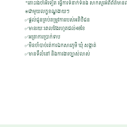
*តោះរងចាំអីទៀត ធ្វើការទំនាក់ទំនង សាកសួរអំពីព័ត៌មាន
✳️ជាមួយលក្ខខណ្ឌងាយៗ
✅ផ្តល់ជូនគ្រប់តម្រូវការរបស់អតិថិជន
✅មានរយៈពេលវែងរហូតដល់48ខែ
✅អត្រាការប្រាក់ទាប
✅មិនចាំបាច់រត់ការឯកសារភូមិ ឃុំ សង្កាត់
✅មានទីលំនៅ និងការងារច្បាស់លាស់