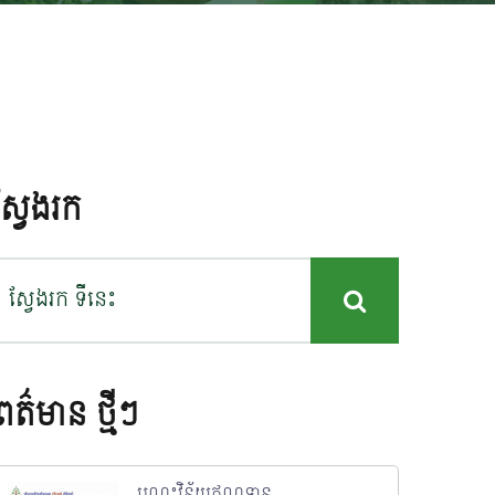
ស្វែងរក
ពត៌មាន ថ្មីៗ
បណ្តុះវិន័យឥណទាន