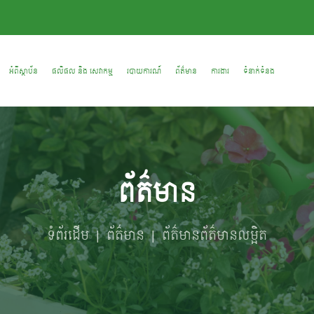
អំពីស្ថាប័ន
​ផលិផល និង សេវាកម្ម
របាយការណ៍
ព័ត៌មាន
ការងារ
ទំនាក់ទំនង
ព័ត៌មាន
ទំព័រដើម
ព័ត៌មាន
ព័ត៌មានព័ត៌មានលម្អិត