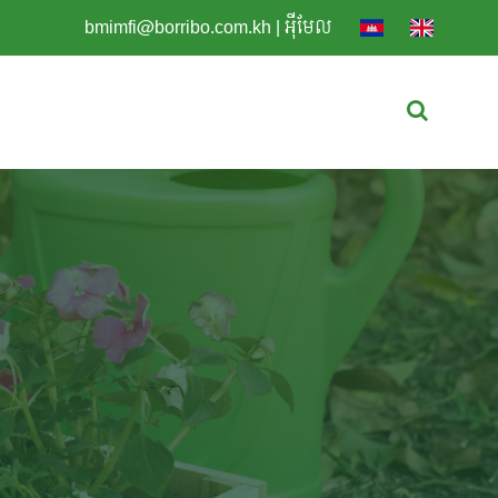
bmimfi@borribo.com.kh
|
អុីមែល