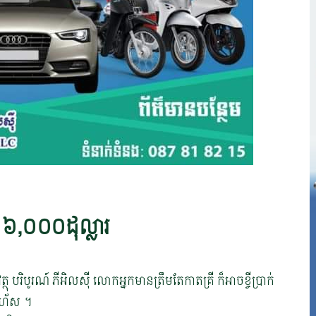
ាន ៦,០០០ដុល្លារ
ត្ថុ បរិបូរណ៍ ភីអិលសុី លោកអ្នកមានត្រឹមតែកាតគ្រី ក៏អាចខ្ចីប្រាក់
រហ័ស ។