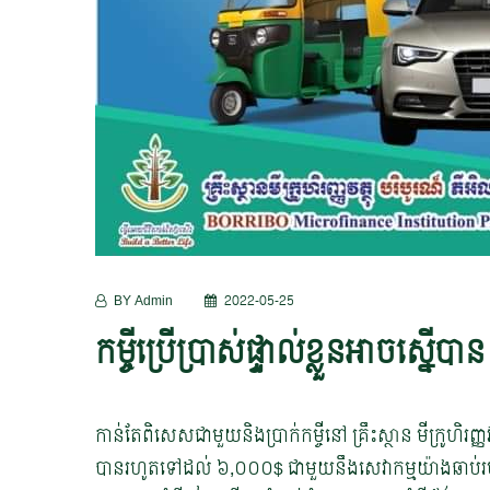
BY Admin
2022-05-25
កម្ចីប្រើប្រាស់ផ្ទាល់ខ្លួនឣាចស្នើប
កាន់តែពិសេសជាមួយនិងប្រាក់កម្ចីនៅ គ្រឹះស្ថាន មីក្រូហិរញ្ញវ
បានរហូតទៅដល់ ៦,០០០$ ជាមួយនឹងសេវាកម្មយ៉ាងឆាប់