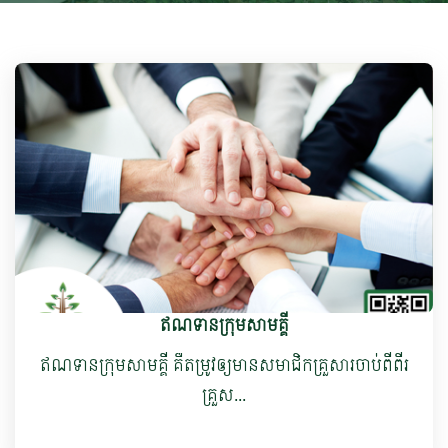
ឥណទានក្រុមសាមគ្គី
ឥណទានក្រុម​សាមគ្គី គឺតម្រូវឲ្យមានសមាជិកគ្រួសារចាប់ពីពីរ
គ្រួស...