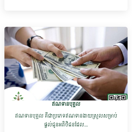
ឥណទានបុគ្គល
ឥណទានបុគ្គល គឺជាប្រភេទឥណទានងាយស្រួលសម្រាប់
ផ្ដល់ជូនអតិថិជនដែល...