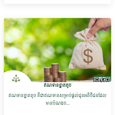
ឥណទានខ្នាតតូច
ឥណទានខ្នាត​តូច​ ​គឺជាឥណទាន​សម្រាប់ផ្តល់ជូនអតិថិជនដែល
មានបំណងច...