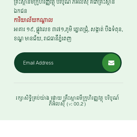
គ្រឹះស្ថានមីក្រូហិរញ្ញវត្ថុ បរិបូណ៍ ភីអិលស៊ី គឺជាគ្រឹះស្ថាន
ឯកជន
ការិយាល័យ​ក​ណ្តា​ល
អាគារ ១៩, ផ្លូវលេខ ៣៧១,ភូមិ ត្នោតជ្រុំ, សង្កាត់ បឹងទំពុន,
ខណ្ឌ មានជ័យ, រាជធានីភ្នំពេញ
រក្សាសិទ្ធិគ្រប់យ៉ាង ដោយ ​គ្រឹះស្ថាន​មីក្រូហិរញ្ញវត្ថុ បរិបូណ៍
ភីអិលស៊ី (v: 00.2)