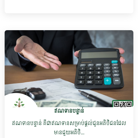
ឥណទានបន្ទាន់
ឥណទានបន្ទាន់ ​គឺជាឥណទាន​សម្រាប់ផ្តល់ជូនអតិថិជនដែល
មានជួយអតិថិ...