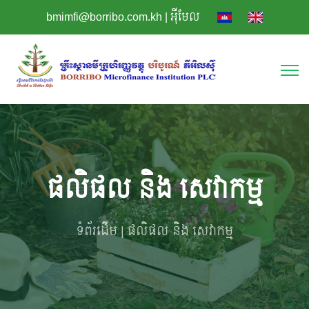
bmimfi@borribo.com.kh
|
អុីមែល
​ផលិផល និង សេវាកម្ម
ទំព័រដើម
​ផលិផល និង សេវាកម្ម