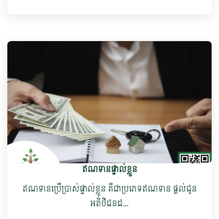
ឥណទានផ្ទាល់ខ្លួន
ឥណទានប្រើប្រាស់ផ្ទាល់ខ្លួន គឺជាប្រភេទឥណទាន ផ្តល់ជូន
អតិថិជនដ...