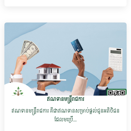
ឥណទានមន្ត្រីរាជការ
ឥណទានមន្ត្រីរាជការ ​គឺជាឥណទាន​សម្រាប់ផ្តល់ជូនអតិថិជន
ដែលមប្រើ...